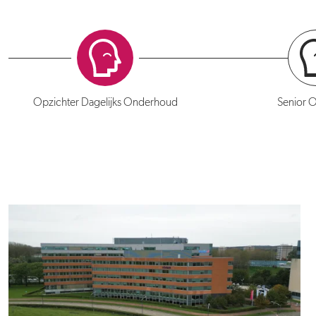
Opzichter Dagelijks Onderhoud
Senior O