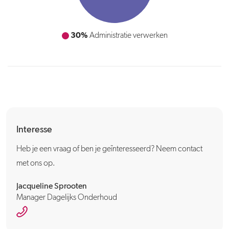
60%
30%
Huisbezoeken verrichten
Administratie verwerken
Interesse
Heb je een vraag of ben je geïnteresseerd? Neem contact
met ons op.
Jacqueline Sprooten
Manager Dagelijks Onderhoud