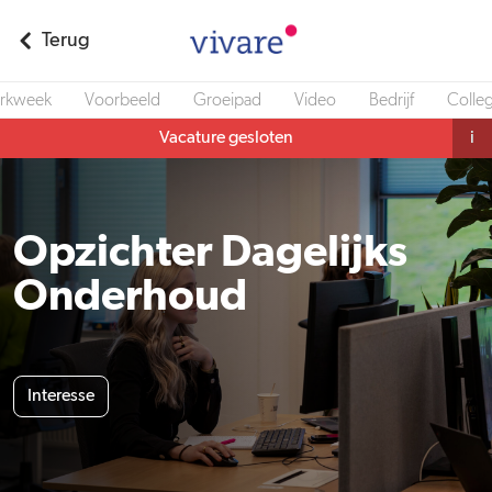
Terug
rkweek
Voorbeeld
Groeipad
Video
Bedrijf
Colleg
Vacature gesloten
i
Opzichter Dagelijks
Onderhoud
Interesse