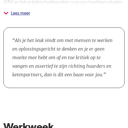
(ZAV) en heb je tijdens huisbezoeken oog voor kwetsbare situaties.
Lees meer
Je handelt klachten af en vertegenwoordigt Vivare bij klachten- en
Je werkt in een team van vijf collega's, waarbij ieder
huurcommissiezaken, waarbij je een oplossingsgerichte en
verantwoordelijk is voor een eigen regio met een vaste
klantgerichte aanpak hanteert. Bij incidenten zoals woningbranden
onderhoudspartner.
of ernstige lekkages begeleid je het herstelproces en zorg je voor
Als je het leuk vindt om met mensen te werken
passende oplossingen. Voor calamiteiten buiten kantoortijden is er
en oplossingsgericht te denken en je er geen
een bereikbaarheidsdienst, waar je op vrijwillige basis deel van kunt
moeite mee hebt om af en toe kritiek op te
uitmaken.
vangen en assertief te zijn richting huurders en
ketenpartners, dan is dit een baan voor jou.
Werkweek